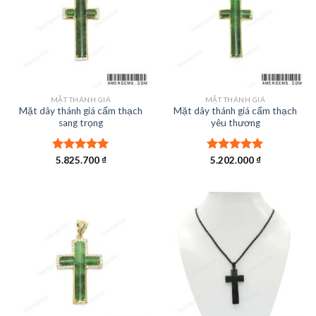
MẶT THÁNH GIÁ
MẶT THÁNH GIÁ
Mặt dây thánh giá cẩm thạch
Mặt dây thánh giá cẩm thạch
sang trọng
yêu thương
Được xếp
5.825.700
₫
Được xếp
5.202.000
₫
hạng
5.00
hạng
5.00
5 sao
5 sao