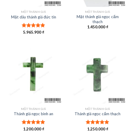
MẶT THÁNH GIÁ
MẶT THÁNH GIÁ
Mặt thánh giá ngọc cẩm
Mặt dây thánh giá đức tin
thạch
1.450.000
₫
Được xếp
5.965.900
₫
hạng
5.00
5 sao
MẶT THÁNH GIÁ
MẶT THÁNH GIÁ
Thánh giá ngọc bình an
Thánh giá ngọc cẩm thạch
Được xếp
1.200.000
₫
Được xếp
1.250.000
₫