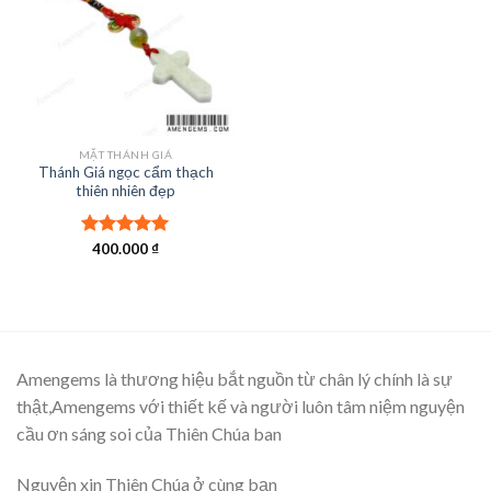
MẶT THÁNH GIÁ
Thánh Giá ngọc cẩm thạch
thiên nhiên đẹp
Được xếp
400.000
₫
hạng
5.00
5 sao
Amengems là thương hiệu bắt nguồn từ chân lý chính là sự
thật,Amengems với thiết kế và người luôn tâm niệm nguyện
cầu ơn sáng soi của Thiên Chúa ban
Nguyện xin Thiên Chúa ở cùng bạn