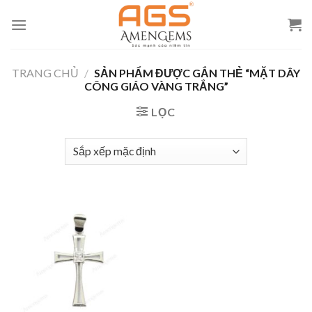
Skip
to
content
TRANG CHỦ
/
SẢN PHẨM ĐƯỢC GẮN THẺ “MẶT DÂY
CÔNG GIÁO VÀNG TRẮNG”
LỌC