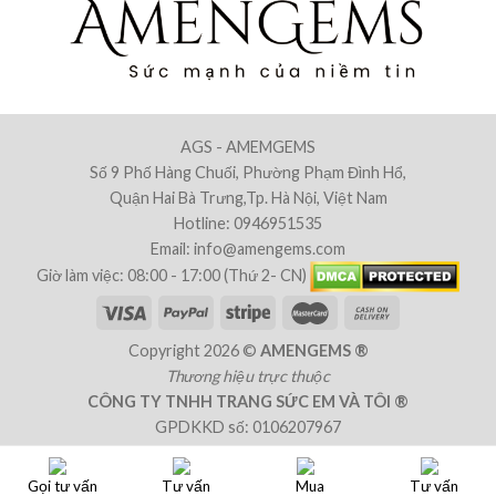
AGS - AMEMGEMS
Số 9 Phố Hàng Chuối, Phường Phạm Đình Hổ,
Quận Hai Bà Trưng,Tp. Hà Nội, Việt Nam
Hotline: 0946951535
Email: info@amengems.com
Giờ làm việc: 08:00 - 17:00 (Thứ 2- CN)
Copyright 2026 ©
AMENGEMS ®
Thương hiệu trực thuộc
CÔNG TY TNHH TRANG SỨC EM VÀ TÔI ®
GPDKKD số: 0106207967
Nơi cấp: Sở Kế Hoạch & Đầu Tư TP. Hà Nội-Việt Nam
Chịu trách nhiệm: Ông Trần Văn Tiên
Gọi tư vấn
Tư vấn
Mua
Tư vấn