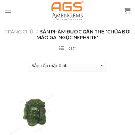
Skip
to
content
TRANG CHỦ
/
SẢN PHẨM ĐƯỢC GẮN THẺ “CHÚA ĐỘI
MÃO GAI NGỌC NEPHRITE”
LỌC