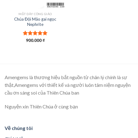
MẶT DÂY CÔNG GIÁO
Chúa Đội Mão gai ngọc
Nephrite
Được xếp
900.000
₫
hạng
5.00
5 sao
Amengems là thương hiệu bắt nguồn từ chân lý chính là sự
thật,Amengems với thiết kế và người luôn tâm niệm nguyện
cầu ơn sáng soi của Thiên Chúa ban
Nguyện xin Thiên Chúa ở cùng bạn
Về chúng tôi