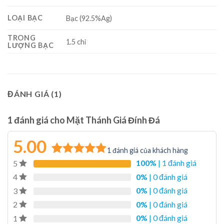
LOẠI BẠC
Bạc (92.5%Ag)
TRONG
1.5 chỉ
LƯỢNG BẠC
ĐÁNH GIÁ (1)
1 đánh giá cho
Mặt Thánh Giá Đính Đá
5.00
1
đánh giá của khách hàng
100%
| 1 đánh giá
5
5.00
1
trên 5
dựa trên
0%
| 0 đánh giá
4
đánh giá
0%
| 0 đánh giá
3
0%
| 0 đánh giá
2
0%
| 0 đánh giá
1