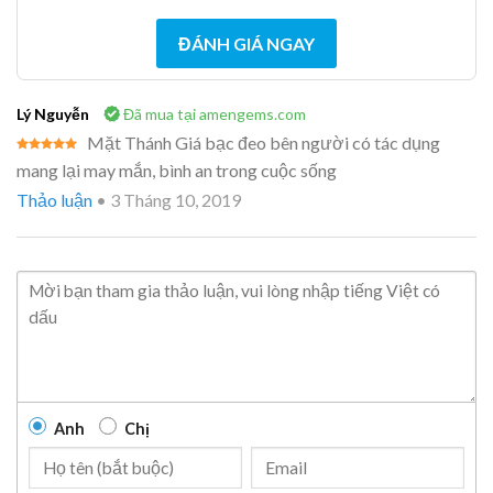
ĐÁNH GIÁ NGAY
Lý Nguyễn
Đã mua tại amengems.com
Mặt Thánh Giá bạc đeo bên người có tác dụng
Được xếp
mang lại may mắn, bình an trong cuộc sống
hạng
5
5
sao
Thảo luận
•
3 Tháng 10, 2019
Anh
Chị