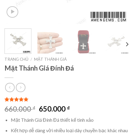
TRANG CHỦ
/
MẶT THÁNH GIÁ
Mặt Thánh Giá Đính Đá
5.00
1
trên 5
Giá
Giá
660.000
650.000
₫
₫
dựa trên
gốc
hiện
đánh giá
Mặt Thánh Giá Đính Đá thiết kế tinh xảo
là:
tại
660.000 ₫.
là:
Kết hợp dễ dàng vời nhiều loại dây chuyền bạc khác nhau