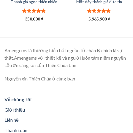
Thánh giá ngọc thiên nhiên
Mặt dây thánh giá đức tin
Được xếp
Được xếp
350.000
₫
5.965.900
₫
hạng
5.00
hạng
5.00
5 sao
5 sao
Amengems là thương hiệu bắt nguồn từ chân lý chính là sự
thật,Amengems với thiết kế và người luôn tâm niệm nguyện
cầu ơn sáng soi của Thiên Chúa ban
Nguyện xin Thiên Chúa ở cùng bạn
Về chúng tôi
Giới thiệu
Liên hệ
Thanh toán