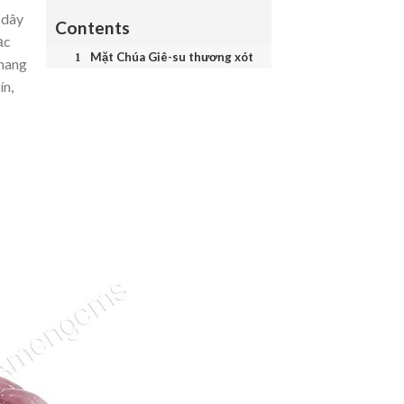
 dây
Contents
ạc
Mặt Chúa Giê-su thương xót
 mang
ín,