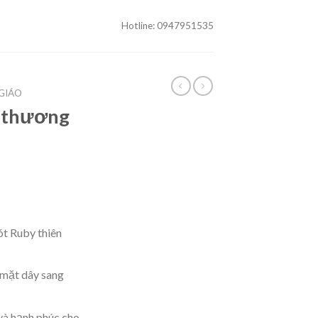
Hotline: 0947951535
O
GIÁO
u thương
t Ruby thiên
 mặt dây sang
và hạnh phúc cho