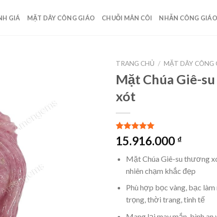
NH GIÁ
MẶT DÂY CÔNG GIÁO
CHUỖI MÂN CÔI
NHẪN CÔNG GIÁ
TRANG CHỦ
/
MẶT DÂY CÔNG 
Mặt Chúa Giê-s
xót
5.00
1
trên 5
15.916.000
₫
dựa trên
đánh giá
Mặt Chúa Giê-su thương xó
nhiên chạm khắc đẹp
Phù hợp bọc vàng, bạc làm
trọng, thời trang, tinh tế
Mang lại may mắn, bình an 