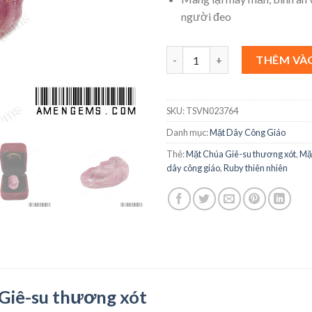
người đeo
Mặt Chúa Giê-su thương xót s
THÊM VÀ
SKU:
TSVN023764
Danh mục:
Mặt Dây Công Giáo
Thẻ:
Mặt Chúa Giê-su thương xót
,
Mặt
dây công giáo
,
Ruby thiên nhiên
Giê-su thương xót