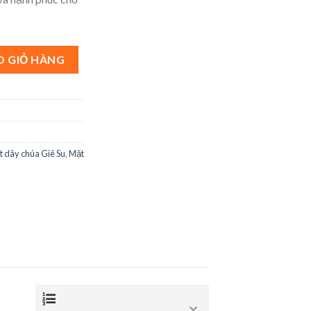
ố lượng
O GIỎ HÀNG
 dây chúa Giê Su
,
Mặt