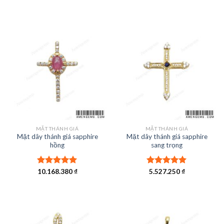
hạng
5.00
hạng
5.00
5 sao
5 sao
MẶT THÁNH GIÁ
MẶT THÁNH GIÁ
Mặt dây thánh giá sapphire
Mặt dây thánh giá sapphire
hồng
sang trọng
Được xếp
10.168.380
₫
Được xếp
5.527.250
₫
hạng
5.00
hạng
5.00
5 sao
5 sao