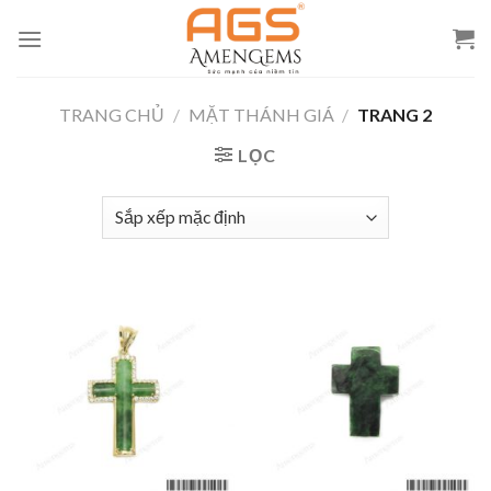
Skip
to
content
TRANG CHỦ
/
MẶT THÁNH GIÁ
/
TRANG 2
LỌC