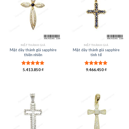
MẶT THÁNH GIÁ
MẶT THÁNH GIÁ
Mặt dây thánh giá sapphire
Mặt dây thánh giá sapphire
thiên nhiên
tinh tế
Được xếp
5.413.850
₫
Được xếp
9.466.450
₫
hạng
5.00
hạng
5.00
5 sao
5 sao