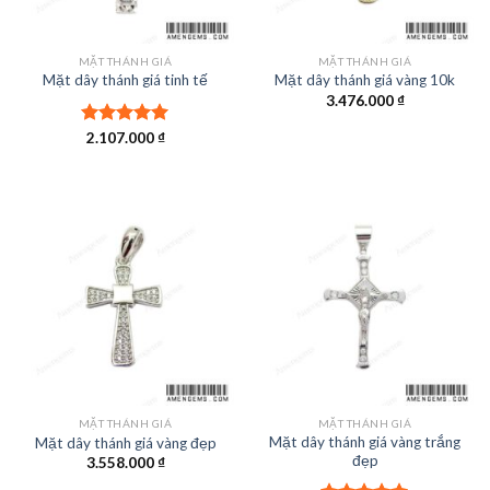
MẶT THÁNH GIÁ
MẶT THÁNH GIÁ
Mặt dây thánh giá tinh tế
Mặt dây thánh giá vàng 10k
3.476.000
₫
Được xếp
2.107.000
₫
hạng
5.00
5 sao
MẶT THÁNH GIÁ
MẶT THÁNH GIÁ
Mặt dây thánh giá vàng trắng
Mặt dây thánh giá vàng đẹp
đẹp
3.558.000
₫