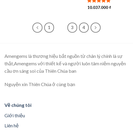
Được xếp
10.037.000
₫
hạng
5.00
5 sao
1
2
3
4
Amengems là thương hiệu bắt nguồn từ chân lý chính là sự
thật,Amengems với thiết kế và người luôn tâm niệm nguyện
cầu ơn sáng soi của Thiên Chúa ban
Nguyện xin Thiên Chúa ở cùng bạn
Về chúng tôi
Giới thiệu
Liên hệ