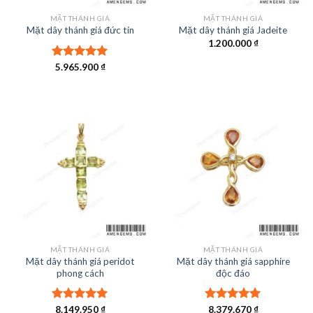
MẶT THÁNH GIÁ
MẶT THÁNH GIÁ
Mặt dây thánh giá đức tin
Mặt dây thánh giá Jadeite
1.200.000
₫
Được xếp
5.965.900
₫
hạng
5.00
5 sao
MẶT THÁNH GIÁ
MẶT THÁNH GIÁ
Mặt dây thánh giá peridot
Mặt dây thánh giá sapphire
phong cách
độc đáo
Được xếp
8.149.950
₫
Được xếp
8.379.670
₫