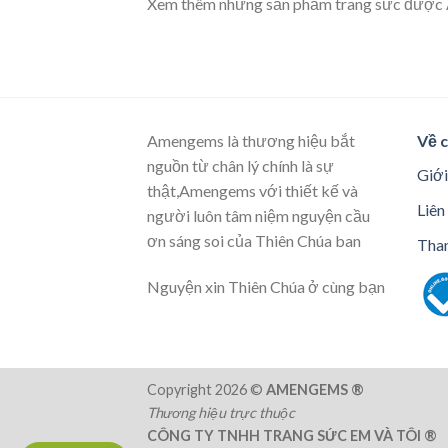
Xem thêm những sản phẩm trang sức đượ
Amengems là thương hiệu bắt
Về c
nguồn từ chân lý chính là sự
Giới
thật,Amengems với thiết kế và
Liên
người luôn tâm niệm nguyện cầu
ơn sáng soi của Thiên Chúa ban
Than
Nguyện xin Thiên Chúa ở cùng bạn
Copyright 2026 ©
AMENGEMS ®
Thương hiệu trực thuộc
CÔNG TY TNHH TRANG SỨC EM VÀ TÔI ®