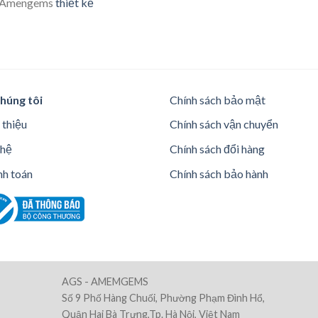
c Amengems
thiết kế
húng tôi
Chính sách bảo mật
 thiệu
Chính sách vận chuyển
 hệ
Chính sách đổi hàng
h toán
Chính sách bảo hành
AGS - AMEMGEMS
Số 9 Phố Hàng Chuối, Phường Phạm Đình Hổ,
Quận Hai Bà Trưng,Tp. Hà Nội, Việt Nam